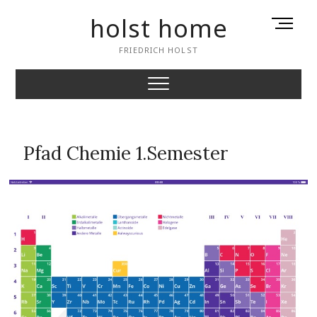
Skip
holst home
M
to
e
content
FRIEDRICH HOLST
n
u
B
u
t
t
Pfad Chemie 1.Semester
o
n